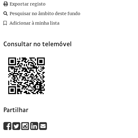
Exportar registo
010
Sem título
1929-08-30
011
Sem título
1930-05-15
Pesquisar no âmbito deste fundo
(...)
Adicionar à minha lista
101
Sem título
Consultar no telemóvel
Partilhar