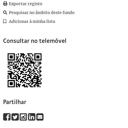
046
Sem título
1947-05-28
Exportar registo
047
Sem título
1947-05-27
Pesquisar no âmbito deste fundo
048
Sem título
1938-01-01
Adicionar à minha lista
049
Sem título
1947-05-28
(...)
090
Sem título
1901
Consultar no telemóvel
Partilhar