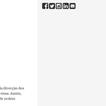
da direcção dos
prensa. Assim,
s de ordem