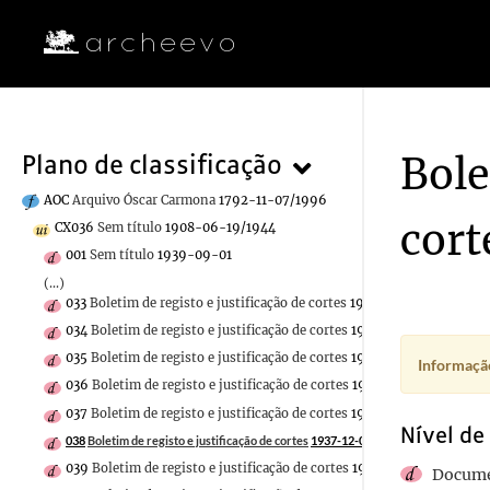
Bole
Plano de classificação
AOC
Arquivo Óscar Carmona
1792-11-07/1996
cort
CX036
Sem título
1908-06-19/1944
001
Sem título
1939-09-01
(...)
033
Boletim de registo e justificação de cortes
1937-11-22
034
Boletim de registo e justificação de cortes
1937-11-20
035
Boletim de registo e justificação de cortes
1937-12-14
Informação
036
Boletim de registo e justificação de cortes
1937-12-11
037
Boletim de registo e justificação de cortes
1937-12-10
Nível de
038
Boletim de registo e justificação de cortes
1937-12-02
039
Boletim de registo e justificação de cortes
1937-11-19
Docume