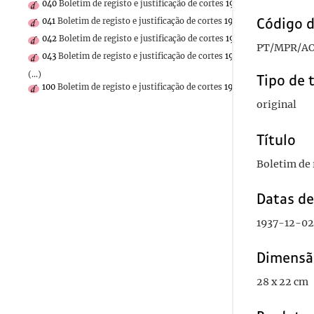
040
Boletim de registo e justificação de cortes
1937-11-24
Código d
041
Boletim de registo e justificação de cortes
1937-11-23
042
Boletim de registo e justificação de cortes
1937-11-25
PT/MPR/AO
043
Boletim de registo e justificação de cortes
1937-11-26
(...)
Tipo de 
100
Boletim de registo e justificação de cortes
1936-04-15
original
Título
Boletim de r
Datas d
1937-12-02
Dimensã
28 x 22 cm