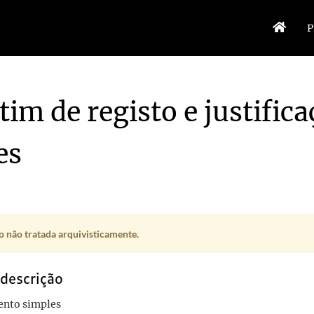
P
tim de registo e justific
es
 não tratada arquivisticamente.
 descrição
nto simples