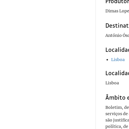
Produto
Dimas Lope
Destinat
António Ós
Localida
Lisboa
Localida
Lisboa
Âmbito 
Boletim, de
serviços de
são justifi
política, d