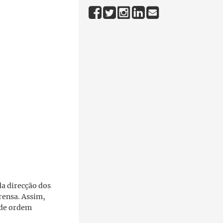
da direcção dos
prensa. Assim,
s de ordem