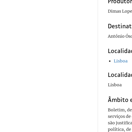
Produto
Dimas Lope
Destinat
António Ós
Localida
Lisboa
Localida
Lisboa
Âmbito 
Boletim, de
serviços de
são justifi
política, d