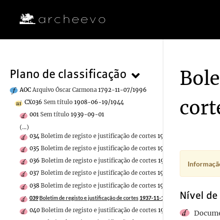
Bole
Plano de classificação
AOC
Arquivo Óscar Carmona
1792-11-07/1996
cort
CX036
Sem título
1908-06-19/1944
001
Sem título
1939-09-01
(...)
034
Boletim de registo e justificação de cortes
1937-11-20
035
Boletim de registo e justificação de cortes
1937-12-14
036
Boletim de registo e justificação de cortes
1937-12-11
Informação
037
Boletim de registo e justificação de cortes
1937-12-10
038
Boletim de registo e justificação de cortes
1937-12-02
Nível de
039
Boletim de registo e justificação de cortes
1937-11-19
040
Boletim de registo e justificação de cortes
1937-11-24
Docume