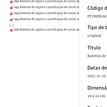
041
Boletim de registo e justificação de cortes
1937-11-23
Código d
042
Boletim de registo e justificação de cortes
1937-11-25
043
Boletim de registo e justificação de cortes
1937-11-26
PT/MPR/AO
044
Boletim de registo e justificação de cortes
1937-11-29
(...)
Tipo de 
100
Boletim de registo e justificação de cortes
1936-04-15
original
Título
Boletim de r
Datas d
1937-11-19
Dimensã
28 x 22 cm