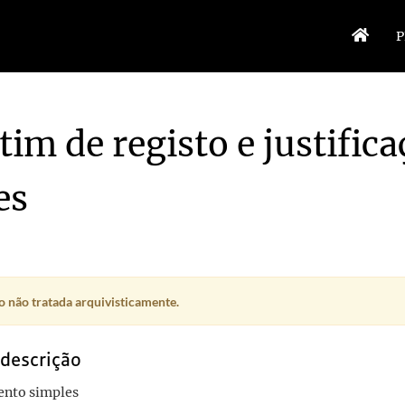
P
tim de registo e justific
es
 não tratada arquivisticamente.
 descrição
nto simples