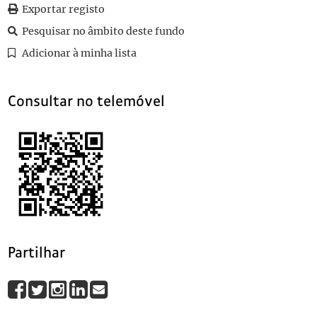
042
Sem título
Exportar registo
043
Sem título
Pesquisar no âmbito deste fundo
044
Sem título
1936-11-22
Adicionar à minha lista
045
Sem título
(...)
090
Sem título
Consultar no telemóvel
Partilhar