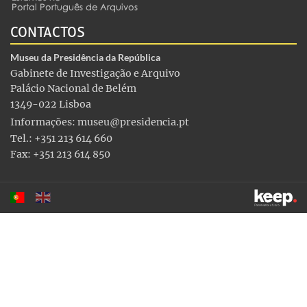
CONTACTOS
Museu da Presidência da República
Gabinete de Investigação e Arquivo
Palácio Nacional de Belém
1349-022 Lisboa
Informações:
museu@presidencia.pt
Tel.: +351 213 614 660
Fax: +351 213 614 850
Este sítio utiliza cookies para tornar a sua utilização mais
agradável. Ao continuar a utilizá-lo reconhece e aceita a nossa
política de cookies
Aceitar