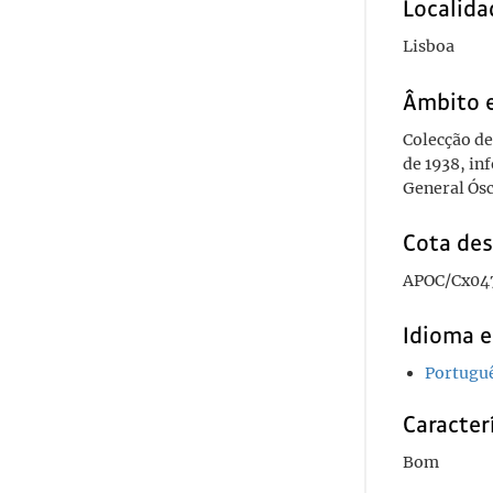
Localida
Lisboa
Âmbito 
Colecção de
de 1938, in
General Ósc
Cota des
APOC/Cx04
Idioma e
Portugu
Caracterí
Bom