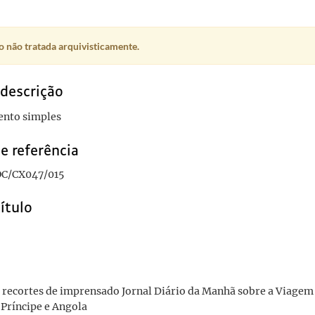
 a Viagem Presidencial a São Tomé e Príncipe e Angola
1938
dência do governo geral
1939-08-12
e Portuguese Republic and Madame Carmona
1939-08-14
 não tratada arquivisticamente.
obre a Viagem Presidencial a São Tomé e Príncipe e Angola
1938
 descrição
nto simples
e referência
C/CX047/015
título
 recortes de imprensado Jornal Diário da Manhã sobre a Viagem 
Príncipe e Angola