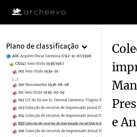
Cole
Plano de classificação
AOC
Arquivo Óscar Carmona
1792-11-07/1996
impr
CX047
Sem título
1938/1967
001
Sem título
1939-10
(...)
Man
010
Mossamedes
1938-08-08
011
Sem título
1939-03-29
Pres
012
C/C do Ex.mo Sr. General Carmona-Viagem Presidencial aos Açor
013
Colecção de recortes de imprensado jornal Diário da Manhã sobre
014
Colecção de recortes de imprensado Jornal Diário da Manhã sobre
e An
015
Colecção de recortes de imprensado Jornal Diário da Manhã sobre a Viagem
016
Colecção de recortes de imprensado Jornal Diário da Manhã sobre