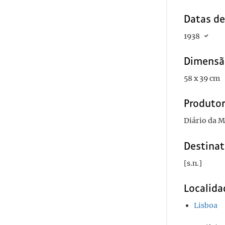
Datas d
1938
Dimensã
58 x 39 cm
Produto
Diário da 
Destinat
[s.n.]
Localida
Lisboa