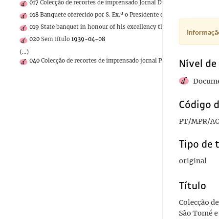
017
Colecção de recortes de imprensado Jornal Diário da Manhã sobre
018
Banquete oferecido por S. Ex.ª o Presidente da República na resi
019
State banquet in honour of his excellency the President of th
Informação
020
Sem título
1939-04-08
(...)
040
Colecção de recortes de imprensado jornal Primeiro de Janeiro s
Nível de
Docume
Código d
PT/MPR/AO
Tipo de 
original
Título
Colecção de
São Tomé e 