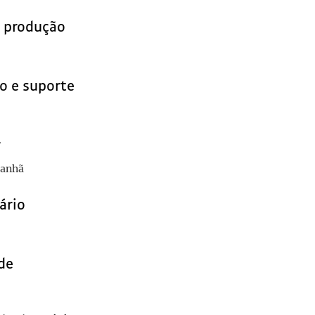
e produção
o e suporte
r
Manhã
ário
de