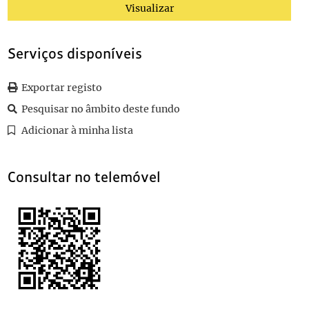
038
Colecção de recortes de imprensado jornal Novidades sobre a Via
Visualizar
039
Colecção de recortes de imprensado jornal Primeiro de Janeiro s
040
Colecção de recortes de imprensado jornal Primeiro de Janeiro s
Serviços disponíveis
Exportar registo
Pesquisar no âmbito deste fundo
Adicionar à minha lista
Consultar no telemóvel