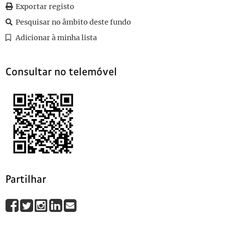
472
Sem título
Exportar registo
473
Sem título
Pesquisar no âmbito deste fundo
474
Sem título
Adicionar à minha lista
475
Sem título
(...)
769
Sem título
Consultar no telemóvel
Partilhar