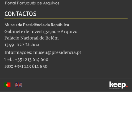
CONTACTOS
Museu da Presidência da República
Gabinete de Investigação e Arquivo
Palácio Nacional de Belém
1349-022 Lisboa
Informações:
museu@presidencia.pt
Tel.: +351 213 614 660
Fax: +351 213 614 850
Este sítio utiliza cookies para tornar a sua utilização mais
agradável. Ao continuar a utilizá-lo reconhece e aceita a nossa
política de cookies
Aceitar