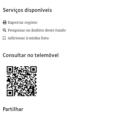
010
Cartão de visita de Amândio Eduardo da Mota Veiga a Teófilo Bra
Serviços disponíveis
011
Cartão de visita de Maria Augusta Vaz de Oliveira a Teófilo Braga
1
(...)
148
Cartão de visita de Aurélio Amaro Dinis a Teófilo Braga
Exportar registo
Pesquisar no âmbito deste fundo
Adicionar à minha lista
Consultar no telemóvel
Partilhar