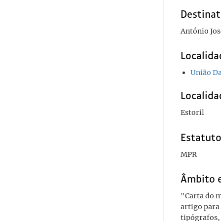
Destinat
António Jos
Localida
União Da
Localida
Estoril
Estatuto
MPR
Âmbito 
"Carta do m
artigo para
tipógrafos,