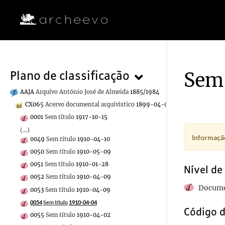
Sem 
Plano de classificação
AAJA
Arquivo António José de Almeida
1885/1984
CX065
Acervo documental arquivístico
1899-04-06/1919-08-27
0001
Sem título
1917-10-15
(...)
Informação
0049
Sem título
1910-04-10
0050
Sem título
1910-05-09
0051
Sem título
1910-01-28
Nível de
0052
Sem título
1910-04-09
Docume
0053
Sem título
1910-04-09
0054
Sem título
1910-04-04
Código d
0055
Sem título
1910-04-02