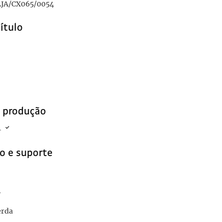
JA/CX065/0054
título
e produção
4
o e suporte
r
erda