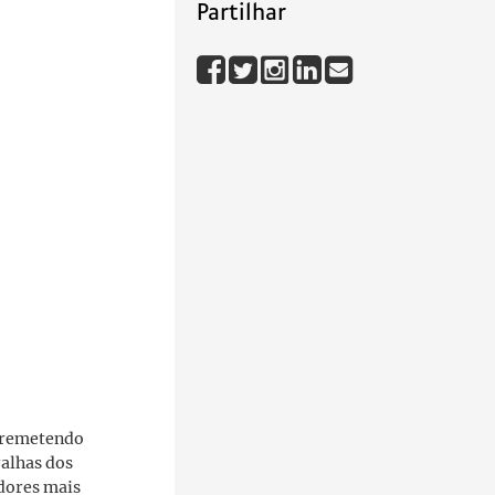
Partilhar
a remetendo
ralhas dos
adores mais