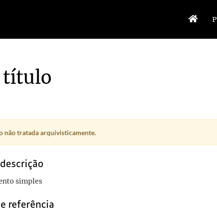
P
título
 não tratada arquivisticamente.
 descrição
nto simples
e referência