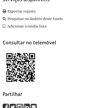
0016
Sem título
1915-07-07
0017
Sem título
1915-02-11
Exportar registo
0018
Sem título
1915-07-23
Pesquisar no âmbito deste fundo
0019
Sem título
1915-07-20
(...)
Adicionar à minha lista
0100
Sem título
1915-07-15
Consultar no telemóvel
Partilhar