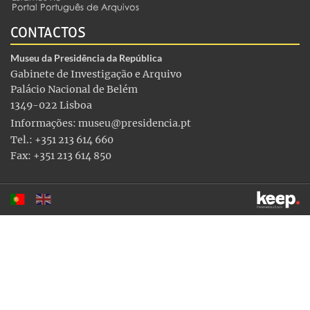
CONTACTOS
Museu da Presidência da República
Gabinete de Investigação e Arquivo
Palácio Nacional de Belém
1349-022 Lisboa
Informações:
museu@presidencia.pt
Tel.: +351 213 614 660
Fax: +351 213 614 850
Este sítio utiliza cookies para tornar a sua utilização mais
agradável. Ao continuar a utilizá-lo reconhece e aceita a nossa
política de cookies
Aceitar