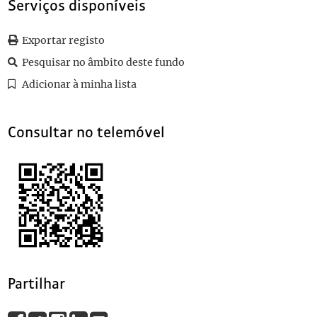
Serviços disponíveis
0021
Sem título
1915-07-14
0022
Sem título
1915-08-18
Exportar registo
0023
Sem título
1915-08-22
0024
Sem título
1915-07-28
Pesquisar no âmbito deste fundo
(...)
Adicionar à minha lista
0100
Sem título
1915-07-15
Consultar no telemóvel
Partilhar