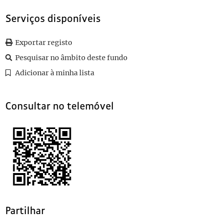
0063
Sem título
1916-01-11
0064
Sem título
1916-04-17
Serviços disponíveis
0065
Sem título
1916-01-14
0066
Sem título
1916-04-04
Exportar registo
(...)
Pesquisar no âmbito deste fundo
0111
Sem título
Adicionar à minha lista
Consultar no telemóvel
Partilhar