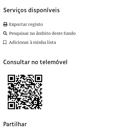
0098
Sem título
1897-06-12
0099
Sem título
1899-01-20
Serviços disponíveis
0100
Sem título
1899
0101
Sem título
1897-05-19
Exportar registo
(...)
Pesquisar no âmbito deste fundo
0118
Sem título
1897-06-04
Adicionar à minha lista
Consultar no telemóvel
Partilhar