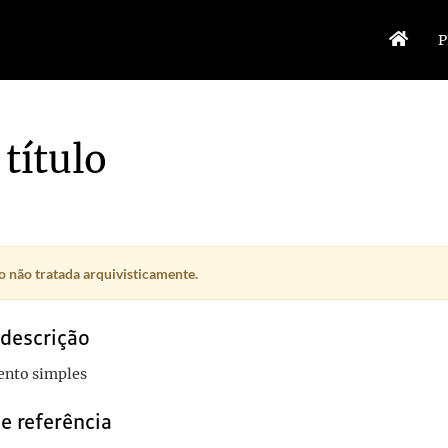
P
título
 não tratada arquivisticamente.
 descrição
nto simples
e referência