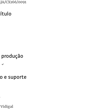
JA/CX166/0091
título
e produção
o e suporte
r
 Vidigal