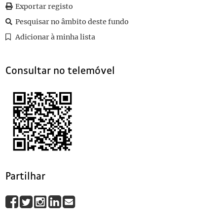
Exportar registo
0010
Sem título
1935-10-21
0011
Sem título
1929-01-23
Pesquisar no âmbito deste fundo
0012
Sem título
1935-10-28
Adicionar à minha lista
(...)
0114
Sem título
1935-11-08
Consultar no telemóvel
Partilhar