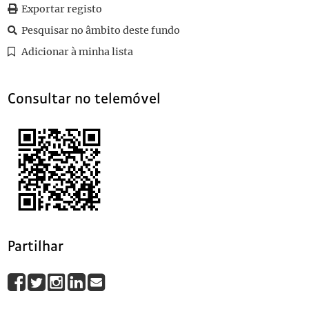
0012
Sem título
1935-10-28
Exportar registo
0013
Sem título
1936-02-28
Pesquisar no âmbito deste fundo
0014
Sem título
1940-04-06
Adicionar à minha lista
0015
Sem título
1936-04-17
(...)
0114
Sem título
1935-11-08
Consultar no telemóvel
Partilhar