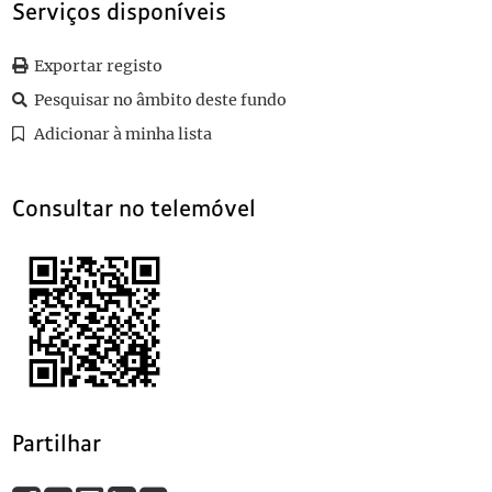
Serviços disponíveis
0010
Sem título
1916-08-01
0011
Sem título
Exportar registo
(...)
0087
Sem título
1905-08-10
Pesquisar no âmbito deste fundo
Adicionar à minha lista
Consultar no telemóvel
Partilhar