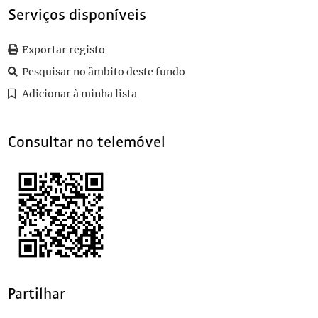
0010
Sem título
1916-08-01
Serviços disponíveis
0011
Sem título
(...)
Exportar registo
0087
Sem título
1905-08-10
Pesquisar no âmbito deste fundo
Adicionar à minha lista
Consultar no telemóvel
Partilhar