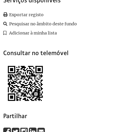
Serviços disponíveis
0028
Sem título
1924
0029
Sem título
1925-03-12
Exportar registo
0030
Sem título
1925-09-16
Pesquisar no âmbito deste fundo
0031
Sem título
1919
(...)
Adicionar à minha lista
0102
Sem título
1922-04-06
Consultar no telemóvel
Partilhar