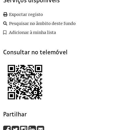
Serviços disponíveis
0029
Sem título
1925-03-12
0030
Sem título
1925-09-16
Exportar registo
0031
Sem título
1919
Pesquisar no âmbito deste fundo
0032
Sem título
1922-11-20
(...)
Adicionar à minha lista
0102
Sem título
1922-04-06
Consultar no telemóvel
Partilhar