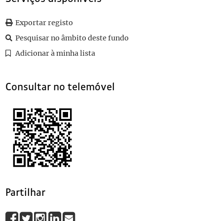
0056
Sem título
1911-01-31
0057
Sem título
1911-02-02
Exportar registo
0058
Sem título
1911-02-24
Pesquisar no âmbito deste fundo
0059
Sem título
1911-01-15
Adicionar à minha lista
(...)
0069
Sem título
1911-01-23
Consultar no telemóvel
Partilhar