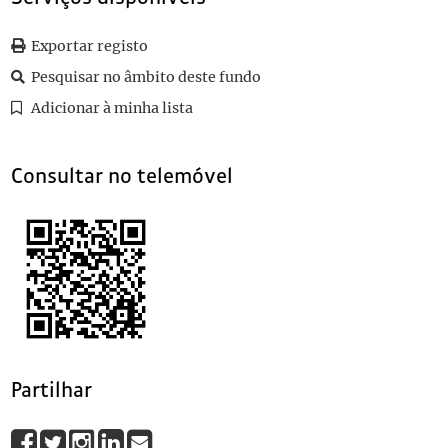
0057
Sem título
1911-02-02
0058
Sem título
1911-02-24
Exportar registo
0059
Sem título
1911-01-15
Pesquisar no âmbito deste fundo
0060
Sem título
1911-02-22
Adicionar à minha lista
(...)
0069
Sem título
1911-01-23
Consultar no telemóvel
Partilhar