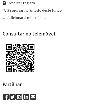
0056
Sem título
1920-09-07
Exportar registo
0057
Sem título
1920-08-30
Pesquisar no âmbito deste fundo
0058
Sem título
1920-08-29
Adicionar à minha lista
0059
Sem título
1920-06-05
(...)
0115
Sem título
Consultar no telemóvel
Partilhar