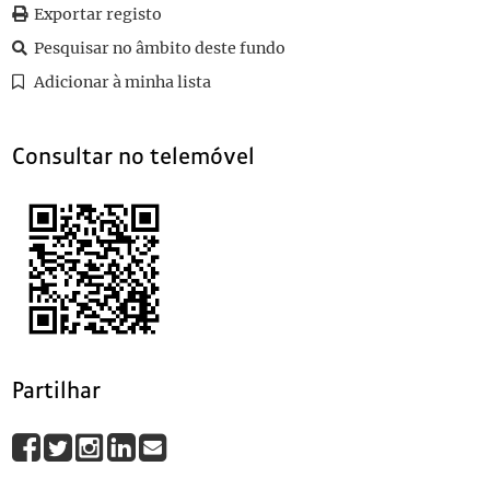
0060
Sem título
1920-07-31
Exportar registo
0061
Sem título
1920-06-05
Pesquisar no âmbito deste fundo
0062
Sem título
1920-08-07
Adicionar à minha lista
0063
Sem título
1920-08-03
(...)
0115
Sem título
Consultar no telemóvel
Partilhar