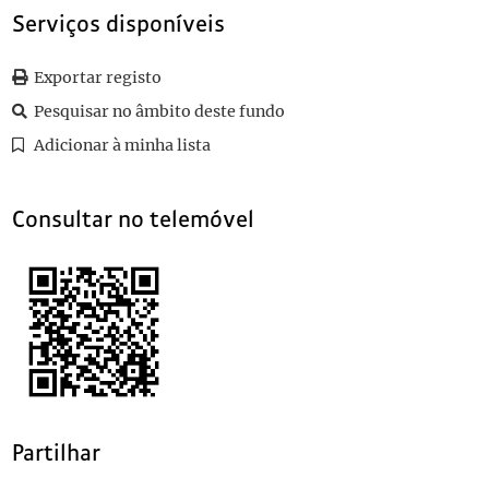
0086
Sem título
1922-10-04
Serviços disponíveis
0087
Sem título
1922-10-24
Exportar registo
Pesquisar no âmbito deste fundo
Adicionar à minha lista
Consultar no telemóvel
Partilhar