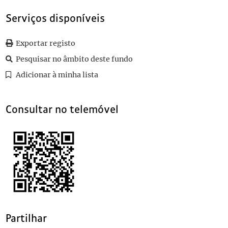
0043
Sem título
1906-05-14
0044
Sem título
1906-05-22
Serviços disponíveis
0045
Sem título
1906-05-14
0046
Sem título
1906-05-30
Exportar registo
(...)
Pesquisar no âmbito deste fundo
0105
Sem título
1906-06-25
Adicionar à minha lista
Consultar no telemóvel
Partilhar