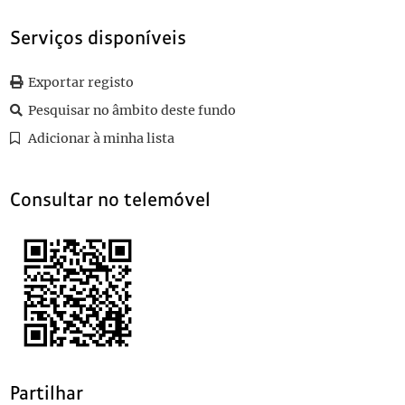
0040
Sem título
1906-05-27
0041
Sem título
1906-05-25
Serviços disponíveis
0042
Sem título
1906-05-16
0043
Sem título
1906-05-14
Exportar registo
(...)
Pesquisar no âmbito deste fundo
0105
Sem título
1906-06-25
Adicionar à minha lista
Consultar no telemóvel
Partilhar