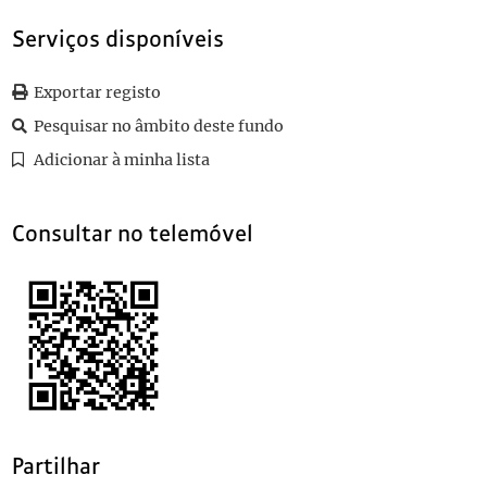
0036
Sem título
1906-03-29
0037
Sem título
1906-04-17
Serviços disponíveis
0038
Sem título
1906-04-21
0039
Sem título
1906-05-30
Exportar registo
(...)
Pesquisar no âmbito deste fundo
0105
Sem título
1906-06-25
Adicionar à minha lista
Consultar no telemóvel
Partilhar