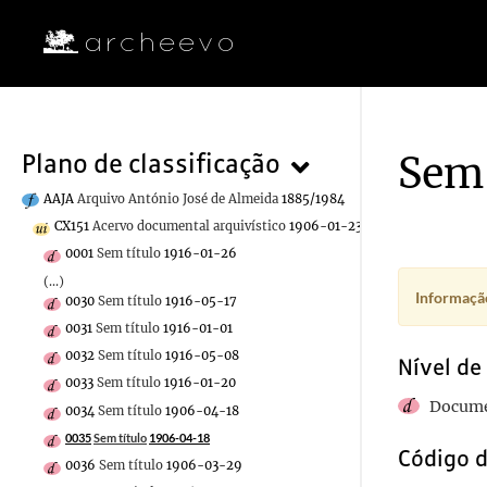
Sem 
Plano de classificação
AAJA
Arquivo António José de Almeida
1885/1984
CX151
Acervo documental arquivístico
1906-01-23/1916-11
0001
Sem título
1916-01-26
(...)
Informação
0030
Sem título
1916-05-17
0031
Sem título
1916-01-01
0032
Sem título
1916-05-08
Nível de
0033
Sem título
1916-01-20
Docume
0034
Sem título
1906-04-18
0035
Sem título
1906-04-18
Código d
0036
Sem título
1906-03-29