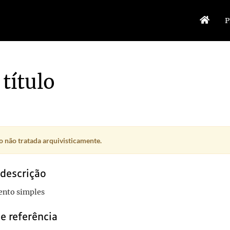
P
título
 não tratada arquivisticamente.
 descrição
nto simples
e referência