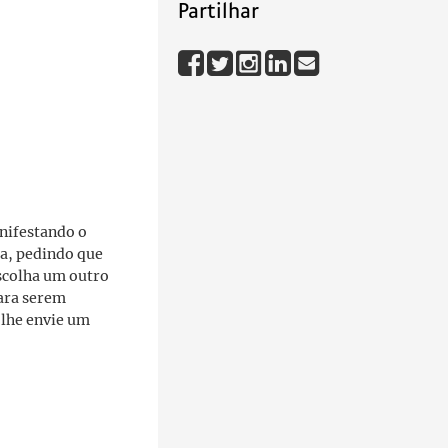
Partilhar
anifestando o
oa, pedindo que
escolha um outro
para serem
 lhe envie um