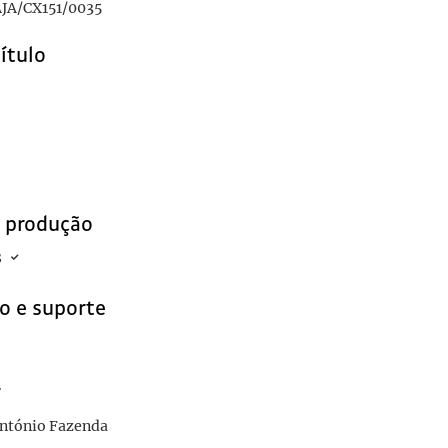
JA/CX151/0035
título
e produção
8
o e suporte
r
António Fazenda