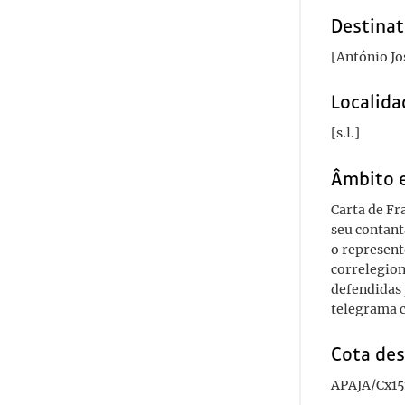
Destinat
[António Jo
Localida
[s.l.]
Âmbito 
Carta de Fr
seu contant
o represent
correlegion
defendidas 
telegrama c
Cota des
APAJA/Cx15