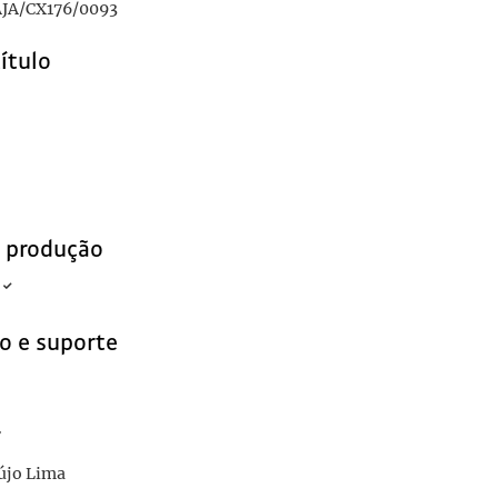
JA/CX176/0093
título
e produção
o e suporte
r
újo Lima