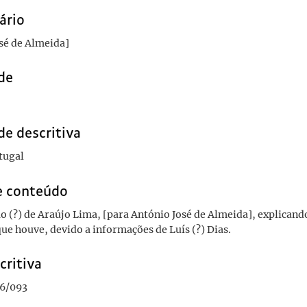
ário
sé de Almeida]
de
de descritiva
tugal
e conteúdo
ão (?) de Araújo Lima, [para António José de Almeida], explican
ue houve, devido a informações de Luís (?) Dias.
critiva
6/093