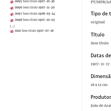
0095
Sem título
1907-10-30
PT/MPR/AA
0096
Sem título
1907-11-20
Tipo de 
0097
Sem título
1908-03-24
0098
Sem título
1907-10-03
original
(...)
0101
Sem título
1907-07-18
Título
Sem título
Datas d
1907-11-17
Dimensã
18 x 12 cm
Produto
João de Ara