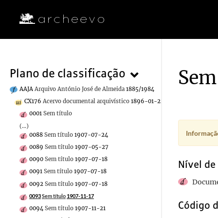
Sem 
Plano de classificação
AAJA
Arquivo António José de Almeida
1885/1984
CX176
Acervo documental arquivístico
1896-01-22/1986-11-29
0001
Sem título
(...)
Informação
0088
Sem título
1907-07-24
0089
Sem título
1907-05-27
0090
Sem título
1907-07-18
Nível de
0091
Sem título
1907-07-18
Docume
0092
Sem título
1907-07-18
0093
Sem título
1907-11-17
Código d
0094
Sem título
1907-11-21