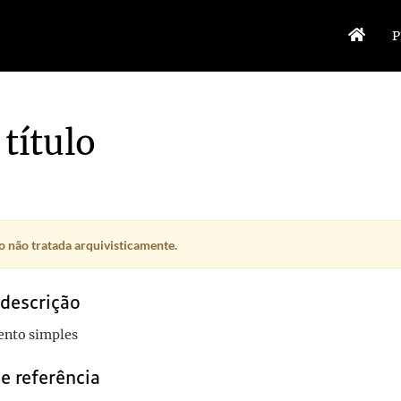
P
título
 não tratada arquivisticamente.
 descrição
nto simples
e referência