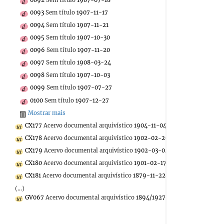
0093
Sem título
1907-11-17
0094
Sem título
1907-11-21
0095
Sem título
1907-10-30
0096
Sem título
1907-11-20
0097
Sem título
1908-03-24
0098
Sem título
1907-10-03
0099
Sem título
1907-07-27
0100
Sem título
1907-12-27
Mostrar mais
CX177
Acervo documental arquivístico
1904-11-04/1924
CX178
Acervo documental arquivístico
1902-02-20/1916-04-22
CX179
Acervo documental arquivístico
1902-03-04/1912-08-14
CX180
Acervo documental arquivístico
1901-02-17/1911-12-28
CX181
Acervo documental arquivístico
1879-11-22/1940-11-22
(...)
GV067
Acervo documental arquivístico
1894/1927-10-25