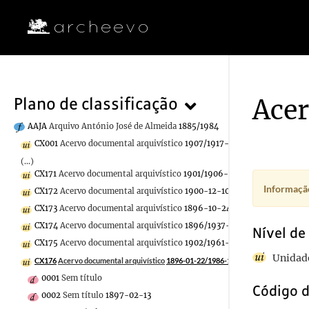
Acer
Plano de classificação
AAJA
Arquivo António José de Almeida
1885/1984
CX001
Acervo documental arquivístico
1907/1917-02-25
(...)
CX171
Acervo documental arquivístico
1901/1906-12-16
Informação
CX172
Acervo documental arquivístico
1900-12-10/1909-07-18
CX173
Acervo documental arquivístico
1896-10-24/1905
CX174
Acervo documental arquivístico
1896/1937-01-27
Nível de
CX175
Acervo documental arquivístico
1902/1961-10-12
Unidade
CX176
Acervo documental arquivístico
1896-01-22/1986-11-29
0001
Sem título
Código d
0002
Sem título
1897-02-13