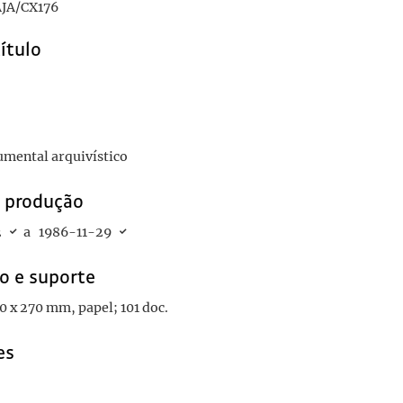
JA/CX176
título
umental arquivístico
e produção
2
a
1986-11-29
o e suporte
 10 x 270 mm, papel; 101 doc.
es