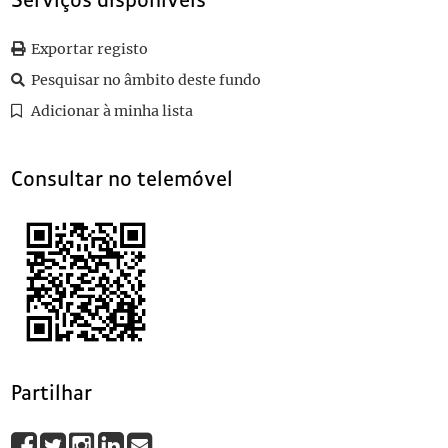
Serviços disponíveis
0101
Sem título
1907-07-18
Exportar registo
Pesquisar no âmbito deste fundo
Adicionar à minha lista
Consultar no telemóvel
Partilhar