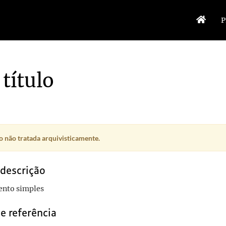
P
título
 não tratada arquivisticamente.
 descrição
nto simples
e referência