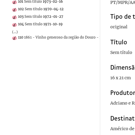
101
Sem título
1973-02-16
PT/MPR/AA
102
Sem título
1970-04-12
Tipo de 
103
Sem título
1972-01-27
104
Sem título
1971-10-19
original
(...)
110
1861 - Vinho generoso da região do Douro - 1861
Título
Sem título
Dimensã
16 x 21 cm
Produto
Adriano e R
Destinat
Américo de