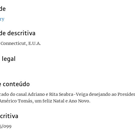
de
ry
de descritiva
Connecticut, E.U.A.
 legal
e conteúdo
trado do casal Adriano e Rita Seabra-Veiga desejando ao Preside
Américo Tomás, um feliz Natal e Ano Novo.
critiva
5/099