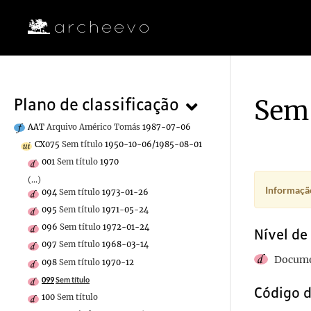
Sem 
Plano de classificação
AAT
Arquivo Américo Tomás
1987-07-06
CX075
Sem título
1950-10-06/1985-08-01
001
Sem título
1970
(...)
Informação
094
Sem título
1973-01-26
095
Sem título
1971-05-24
096
Sem título
1972-01-24
Nível de
097
Sem título
1968-03-14
Docume
098
Sem título
1970-12
099
Sem título
Código d
100
Sem título