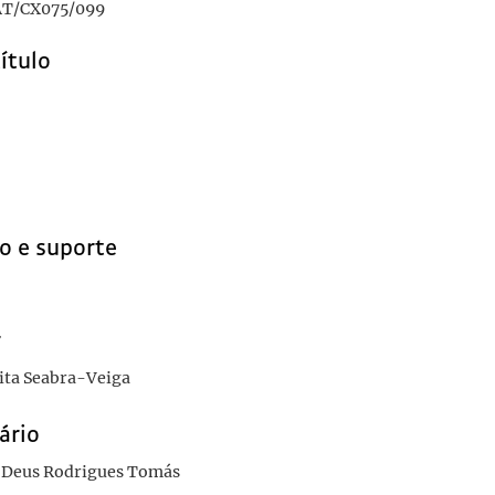
T/CX075/099
título
o e suporte
r
ita Seabra-Veiga
ário
 Deus Rodrigues Tomás