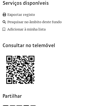
105
Sem título
1973-02-19
Serviços disponíveis
106
Sem título
1968-06-29
107
Sem título
1968-06-21
Exportar registo
108
Sem título
1968-07-11
Pesquisar no âmbito deste fundo
(...)
Adicionar à minha lista
110
1861 - Vinho generoso da região do Douro - 1861
Consultar no telemóvel
Partilhar