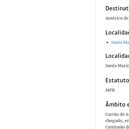
Destinat
Américo de
Localida
Santa Ma
Localida
Santa Mari
Estatuto
MPR
Âmbito 
Cartão de 
chegado, e
Comissão de