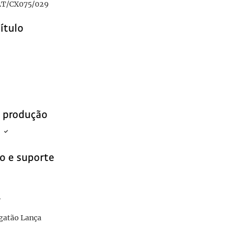
T/CX075/029
título
e produção
o e suporte
r
atão Lança