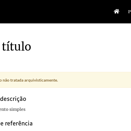
P
título
 não tratada arquivisticamente.
 descrição
nto simples
e referência