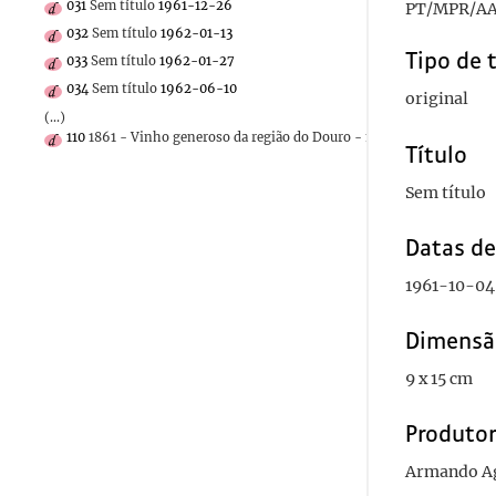
031
Sem título
1961-12-26
PT/MPR/AA
032
Sem título
1962-01-13
Tipo de 
033
Sem título
1962-01-27
034
Sem título
1962-06-10
original
(...)
110
1861 - Vinho generoso da região do Douro - 1861
Título
Sem título
Datas d
1961-10-04
Dimensã
9 x 15 cm
Produto
Armando Ag