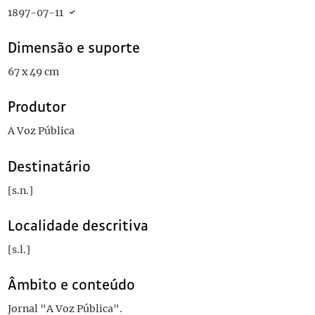
1897-07-11
Dimensão e suporte
67 x 49 cm
Produtor
A Voz Pública
Destinatário
[s.n.]
Localidade descritiva
[s.l.]
Âmbito e conteúdo
Jornal "A Voz Pública".