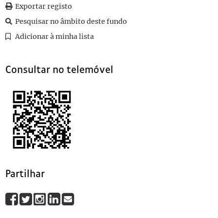
0082
Sem título
1997
Exportar registo
0084
Sem título
1996-05-23
Pesquisar no âmbito deste fundo
0085
Sem título
1996-05-23
Adicionar à minha lista
0088
Sem título
1996-05-23
(...)
0095
Sem título
1997-04-06
Consultar no telemóvel
Partilhar