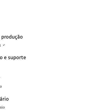
e produção
3
o e suporte
r
o
ário
aio