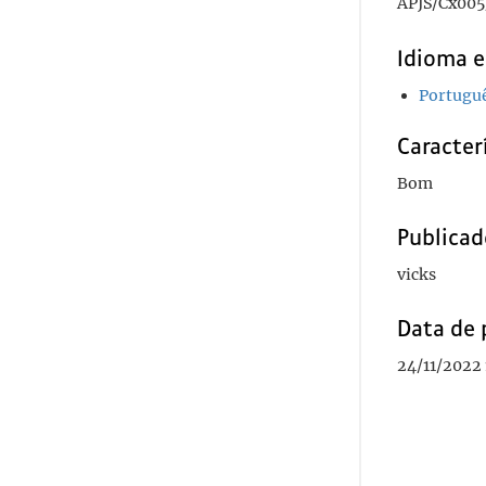
APJS/Cx005
Idioma e
Portugu
Caracterí
Bom
Publicad
vicks
Data de 
24/11/2022 