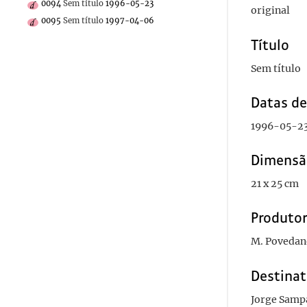
0094
Sem título
1996-05-23
original
0095
Sem título
1997-04-06
Título
Sem título
Datas d
1996-05-2
Dimensã
21 x 25 cm
Produto
M. Povedan
Destinat
Jorge Samp