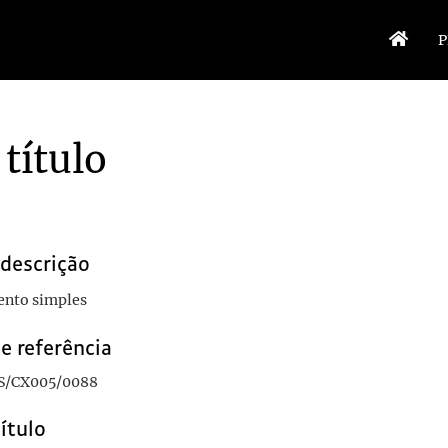
P
título
 descrição
nto simples
e referência
S/CX005/0088
título