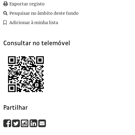
0080
Sem título
2003-12
Exportar registo
0084
Sem título
2003-12
Pesquisar no âmbito deste fundo
0085
Sem título
2003-12
Adicionar à minha lista
0096
Sem título
2003-12
(...)
0103
Sem título
2003-12
Consultar no telemóvel
Partilhar