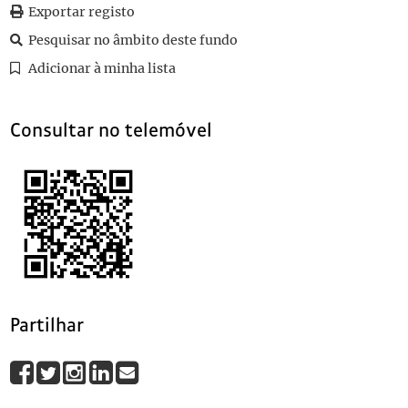
0084
Sem título
2003-12
Exportar registo
0085
Sem título
2003-12
Pesquisar no âmbito deste fundo
0096
Sem título
2003-12
Adicionar à minha lista
0099
Sem título
2003-12
0103
Sem título
2003-12
Consultar no telemóvel
Partilhar