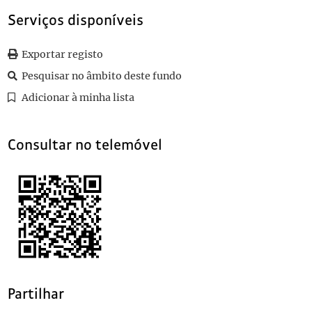
069
Sem título
1911-06-27
Serviços disponíveis
070
Sem título
1911-10-24
071
Sem título
1894-04-04
Exportar registo
072
Sem título
1882-12-06
(...)
Pesquisar no âmbito deste fundo
089
Sem título
1907-06-23
Adicionar à minha lista
Consultar no telemóvel
Partilhar