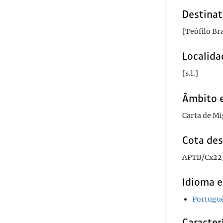
Destinat
[Teófilo Br
Localida
[s.l.]
Âmbito 
Carta de M
Cota des
APTB/Cx22
Idioma e
Portugu
Caracterí