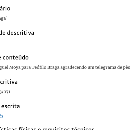
ário
aga]
de descritiva
e conteúdo
iguel Moya para Teófilo Braga agradecendo um telegrama de pê
critiva
3/071
 escrita
ês
sticas físicas e requisitos técnicos