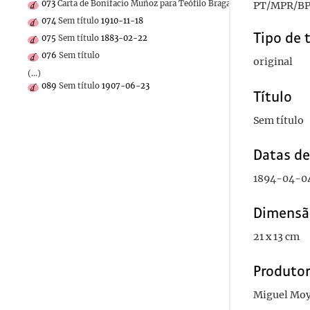
073
Carta de Bonifacio Muñoz para Teófilo Braga
1911
PT/MPR/BP
074
Sem título
1910-11-18
Tipo de 
075
Sem título
1883-02-22
076
Sem título
original
(...)
089
Sem título
1907-06-23
Título
Sem título
Datas d
1894-04-0
Dimensã
21 x 13 cm
Produto
Miguel Mo