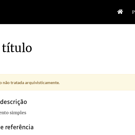
P
título
 não tratada arquivisticamente.
 descrição
nto simples
e referência