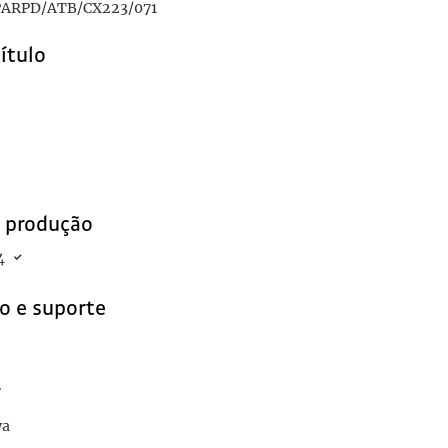
ARPD/ATB/CX223/071
título
e produção
4
o e suporte
r
ya