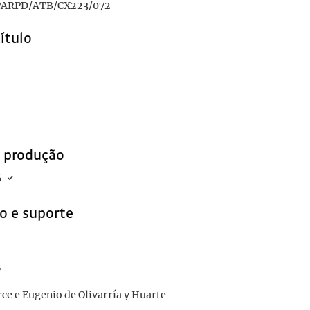
ARPD/ATB/CX223/072
título
e produção
6
o e suporte
r
ce e Eugenio de Olivarría y Huarte