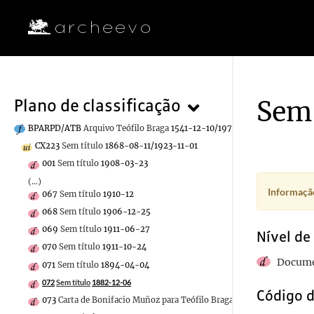
Sem 
Plano de classificação
BPARPD/ATB
Arquivo Teófilo Braga
1541-12-10/1970-12-30
CX223
Sem título
1868-08-11/1923-11-01
001
Sem título
1908-03-23
(...)
Informação
067
Sem título
1910-12
068
Sem título
1906-12-25
069
Sem título
1911-06-27
Nível de
070
Sem título
1911-10-24
Docume
071
Sem título
1894-04-04
072
Sem título
1882-12-06
Código d
073
Carta de Bonifacio Muñoz para Teófilo Braga
1911