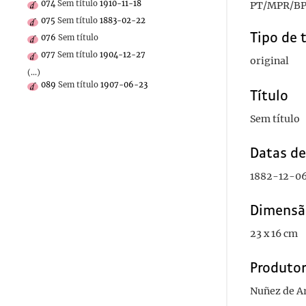
074
Sem título
1910-11-18
PT/MPR/BP
075
Sem título
1883-02-22
Tipo de 
076
Sem título
077
Sem título
1904-12-27
original
(...)
089
Sem título
1907-06-23
Título
Sem título
Datas d
1882-12-0
Dimensã
23 x 16 cm
Produto
Nuñez de Ar