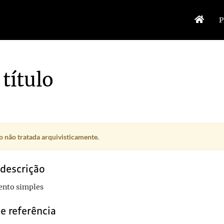
P
título
 não tratada arquivisticamente.
 descrição
nto simples
e referência