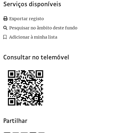
Serviços disponíveis
0010
Discurso do Sr. Marechal, Costa Gomes no II Encontro dos Am
0011
Apontamentos de [Francisco da Costa Gomes]
Exportar registo
(...)
0058
Da Holanda um grito de alarme: a guerra nuclear espreita-nos!
Pesquisar no âmbito deste fundo
Adicionar à minha lista
Consultar no telemóvel
Partilhar