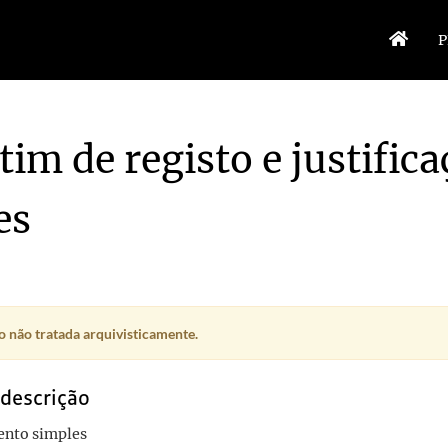
P
tim de registo e justific
es
 não tratada arquivisticamente.
 descrição
nto simples