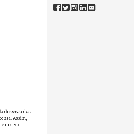
da direcção dos
prensa. Assim,
s de ordem