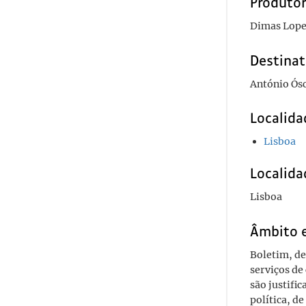
Produto
Dimas Lope
Destinat
António Ós
Localida
Lisboa
Localida
Lisboa
Âmbito 
Boletim, de
serviços de
são justifi
política, d