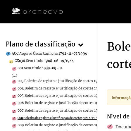
Bole
Plano de classificação
AOC
Arquivo Óscar Carmona
1792-11-07/1996
cort
CX036
Sem título
1908-06-19/1944
001
Sem título
1939-09-01
(...)
003
Boletim de registo e justificação de cortes
1937-11-17
004
Boletim de registo e justificação de cortes
1937-11-16
005
Boletim de registo e justificação de cortes
1937-11-15
Informação
006
Boletim de registo e justificação de cortes
1937-11-13
007
Boletim de registo e justificação de cortes
1937-11-12
Nível de
008
Boletim de registo e justificação de cortes
1937-11-11
009
Boletim de registo e justificação de cortes
1937-11-10
Docume