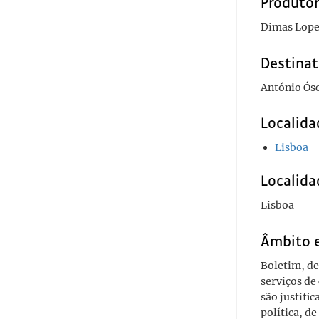
Produto
Dimas Lope
Destinat
António Ós
Localida
Lisboa
Localida
Lisboa
Âmbito 
Boletim, de
serviços de
são justifi
política, d