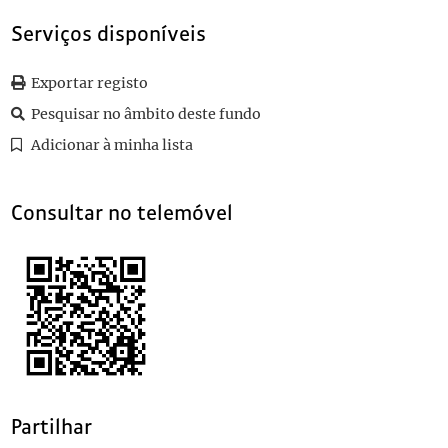
010
Boletim de registo e justificação de cortes
1937-11-09
Serviços disponíveis
011
Boletim de registo e justificação de cortes
1937-11-08
(...)
100
Boletim de registo e justificação de cortes
1936-04-15
Exportar registo
Pesquisar no âmbito deste fundo
Adicionar à minha lista
Consultar no telemóvel
Partilhar