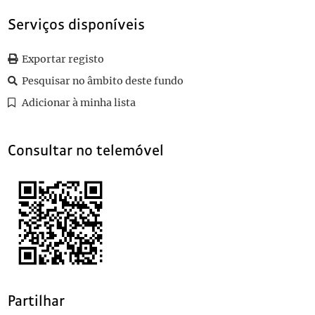
010
Boletim de registo e justificação de cortes
1937-11-09
Serviços disponíveis
011
Boletim de registo e justificação de cortes
1937-11-08
(...)
100
Boletim de registo e justificação de cortes
1936-04-15
Exportar registo
Pesquisar no âmbito deste fundo
Adicionar à minha lista
Consultar no telemóvel
Partilhar